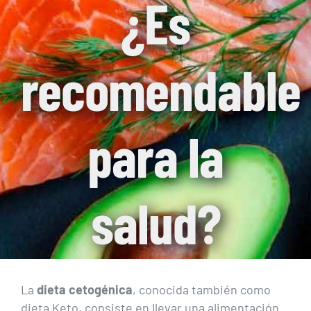
¿Es
recomendable
para la
salud?
La
dieta cetogénica
, conocida también como
dieta Keto, consiste en llevar una alimentación