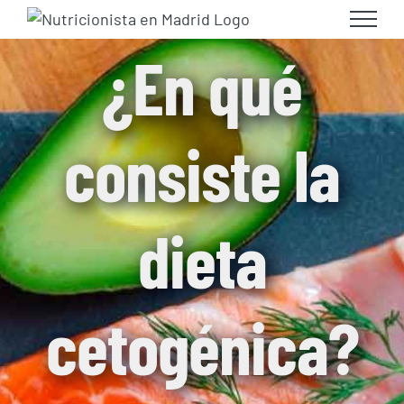
Skip
to
¿En qué
content
consiste la
dieta
cetogénica?