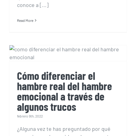
conoce a [...]
Read More
Cómo diferenciar el
hambre real del hambre
emocional a través de
algunos trucos
Cómo diferenciar el
hambre real del hambre
emocional a través de
algunos trucos
febrero 9th, 2022
¿Alguna vez te has preguntado por qué