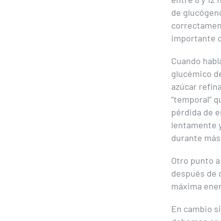
de glucógeno
correctament
importante c
Cuando habla
glucémico de
azúcar refin
“temporal” q
pérdida de e
lentamente 
durante más
Otro punto a
después de d
máxima ener
En cambio si