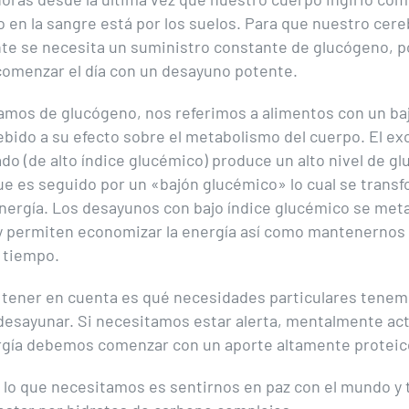
 en la sangre está por los suelos. Para que nuestro cer
e se necesita un suministro constante de glucógeno, p
omenzar el día con un desayuno potente.
mos de glucógeno, nos referimos a alimentos con un baj
bido a su efecto sobre el metabolismo del cuerpo. El ex
ado (de alto índice glucémico) produce un alto nivel de g
ue es seguido por un «bajón glucémico» lo cual se trans
nergía. Los desayunos con bajo índice glucémico se met
y permiten economizar la energía así como mantenernos
 tiempo.
 tener en cuenta es qué necesidades particulares tenem
esayunar. Si necesitamos estar alerta, mentalmente acti
gía debemos comenzar con un aporte altamente proteic
 lo que necesitamos es sentirnos en paz con el mundo y 