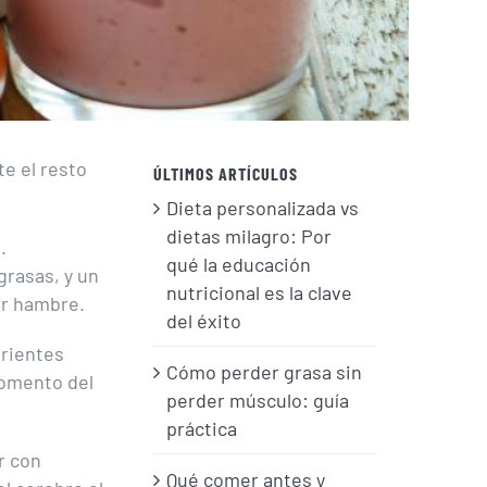
e el resto
ÚLTIMOS ARTÍCULOS
Dieta personalizada vs
dietas milagro: Por
.
qué la educación
rasas, y un
nutricional es la clave
ar hambre.
del éxito
trientes
Cómo perder grasa sin
momento del
perder músculo: guía
práctica
r con
Qué comer antes y