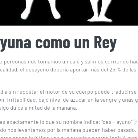
yuna como un Rey
e personas nos tomamos un café y salimos corriendo haci
ealidad, el desayuno debería aportar más del 25 % de las 
día sin repostar el motor de su cuerpo puede traducirse 
, irritabilidad, bajo nivel de azúcar en la sangre y unas 
 algo dulce a mitad de la mañana.
es exactamente lo que su nombre indica: “des – ayuno” (
do nos levantamos por la mañana pueden haber pasado, 
 horas desde la última vez que nuestro cuerpo ingirió comi