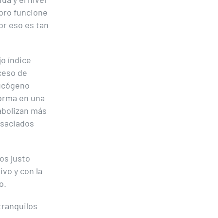
ebro funcione
or eso es tan
o índice
ceso de
lucógeno
forma en una
abolizan más
 saciados
os justo
vo y con la
o.
tranquilos