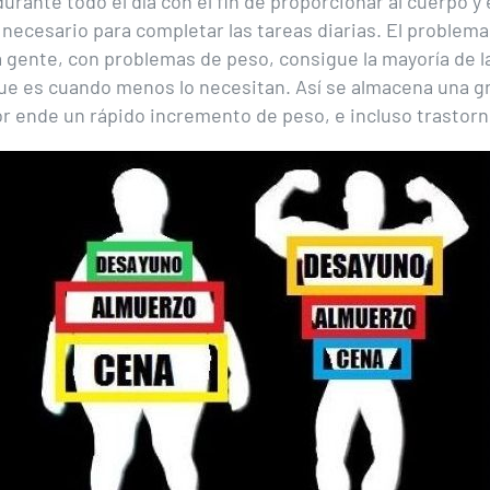
urante todo el día con el fin de proporcionar al cuerpo y 
necesario para completar las tareas diarias. El problema
a gente, con problemas de peso, consigue la mayoría de la
que es cuando menos lo necesitan. Así se almacena una g
or ende un rápido incremento de peso, e incluso trastor