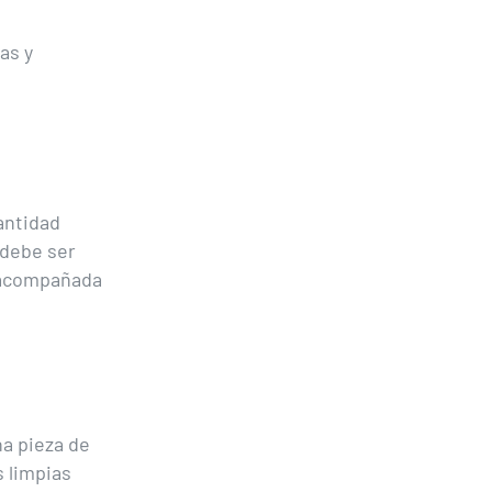
as y
antidad
 debe ser
r acompañada
a pieza de
s limpias