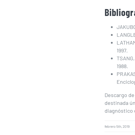
Bibliogr
JAKUBOW
LANGLEY
LATHAM,
1997.
TSANG, 
1988.
PRAKASH
Enciclo
Descargo de 
destinada ún
diagnóstico 
febrero 5th, 2019