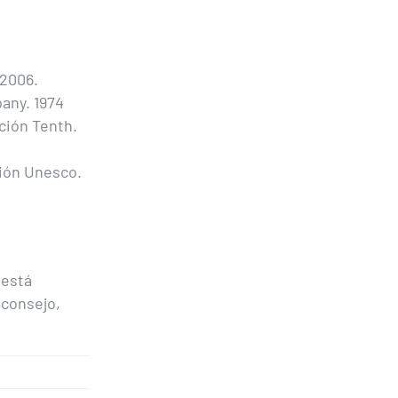
 2006.
pany. 1974
ción Tenth.
ción Unesco.
 está
 consejo,