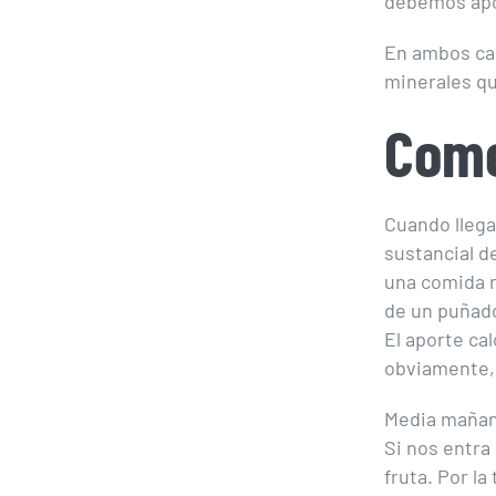
debemos apo
En ambos cas
minerales qu
Come
Cuando llega
sustancial d
una comida r
de un puñad
El aporte ca
obviamente, 
Media mañan
Si nos entra
fruta. Por l