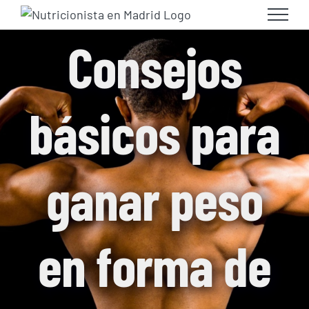
Skip
to
Consejos
content
básicos para
ganar peso
en forma de