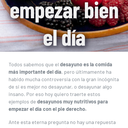
empezar bien
el día
Todos sabemos que el
desayuno es la comida
más importante del día
, pero últimamente ha
habido mucha controversia con la gran incógnita
de si es mejor no desayunar, o desayunar algo
insano. Por eso hoy quiero traerte estos
ejemplos de
desayunos muy nutritivos para
empezar el día con el pie derecho.
Ante esta eterna pregunta no hay una repuesta