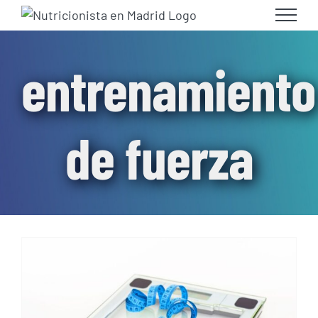
Skip
to
content
entrenamiento
de fuerza
Cómo combinar ejercicios