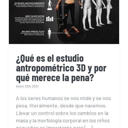
antropométrico 3D y por
qué merece la pena?
¿Qué es el estudio
antropométrico 3D y por
qué merece la pena?
enero 12th, 2021
A los seres humanos se nos mide y se nos
pesa, literalmente, desde que nacemos.
Llevar un control sobre los cambios en la
masa y la morfología corporal en los niños
pequeños es importante para [...]