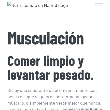
Skip
to
content
Musculación
Comer limpio y
levantar pesado.
Si hay una constante en el entrenamiento con
pesas es, que si quieres perder peso, ganar
músculo, o simplemente verte mejor que nunca,
lo único que debes hacer es
comer lo más limpio