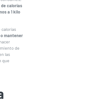
 de calorías
os a 1 kilo
 calorías
r o mantener
 hacer
imiento de
en las
n que
a