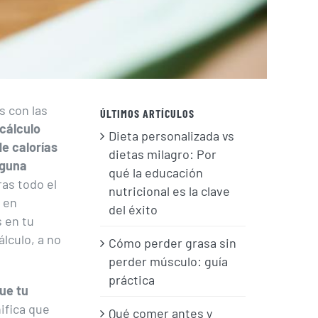
s con las
ÚLTIMOS ARTÍCULOS
cálculo
Dieta personalizada vs
e calorías
dietas milagro: Por
nguna
qué la educación
ras todo el
nutricional es la clave
 en
del éxito
 en tu
lculo, a no
Cómo perder grasa sin
perder músculo: guía
práctica
ue tu
ifica que
Qué comer antes y