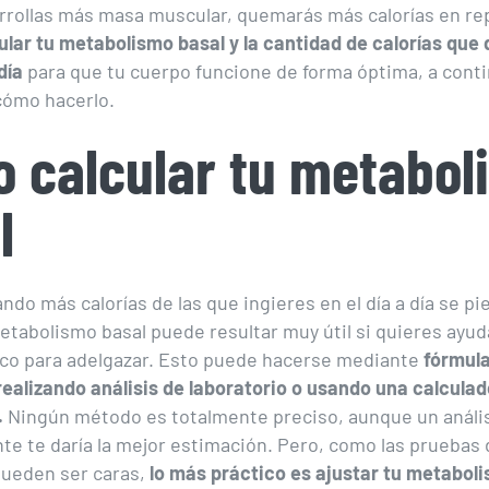
rollas más masa muscular, quemarás más calorías en re
ular tu metabolismo basal y la cantidad de calorías que
día
para que tu cuerpo funcione de forma óptima, a cont
cómo hacerlo.
 calcular tu metabol
l
o más calorías de las que ingieres en el día a día se p
metabolismo basal puede resultar muy útil si quieres ayud
rico para adelgazar. Esto puede hacerse mediante
fórmul
 realizando análisis de laboratorio o usando una calcula
.
Ningún método es totalmente preciso, aunque un análi
e te daría la mejor estimación. Pero, como las pruebas 
pueden ser caras,
lo más práctico es ajustar tu metabol