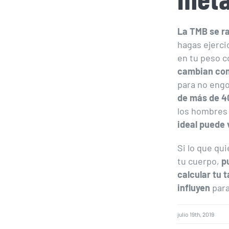
La TMB se ra
hagas ejerc
en tu peso c
cambian con 
para no engo
de más de 4
los hombres 
ideal puede
Si lo que qu
tu cuerpo,
p
calcular tu 
influyen
para
julio 19th, 2019