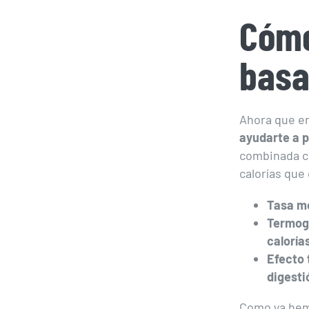
Cómo
basa
Ahora que en
ayudarte a p
combinada co
calorías que
Tasa me
Termogé
caloría
Efecto 
digesti
Como ya hem