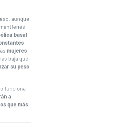
 eso, aunque
 mantienes
ólica basal
constantes
las
mujeres
más baja que
nzar su peso
mo funciona
rán a
ctos que más