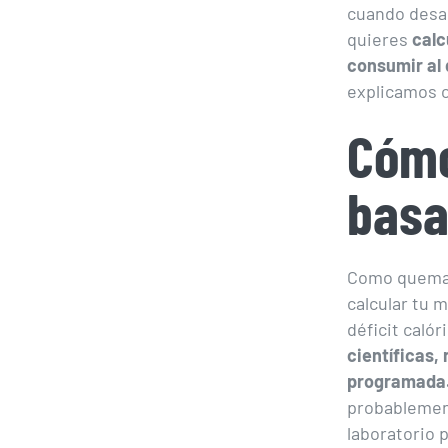
cuando desar
quieres
calc
consumir al 
explicamos 
Cómo
basa
Como quemand
calcular tu 
déficit caló
científicas,
programada
probablement
laboratorio 