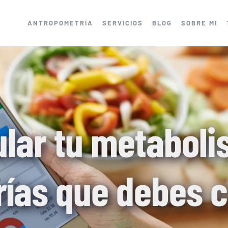
ANTROPOMETRÍA
SERVICIOS
BLOG
SOBRE MI
lar tu metaboli
orías que debes 