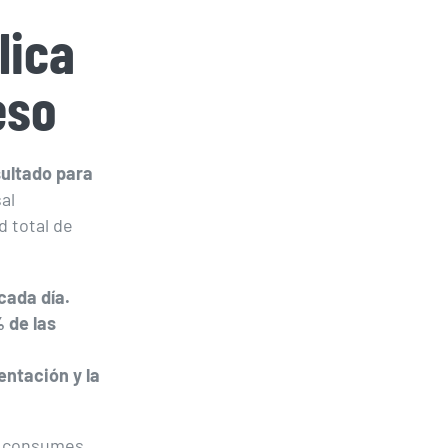
lica
eso
sultado para
al
d total de
cada día.
 de las
entación y la
e consumes,