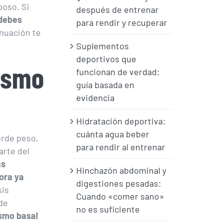
poso. Si
después de entrenar
 debes
para rendir y recuperar
inuación te
Suplementos
deportivos que
ismo
funcionan de verdad:
guía basada en
evidencia
Hidratación deportiva:
cuánta agua beber
ierde peso,
para rendir al entrenar
arte del
as
Hinchazón abdominal y
dora ya
digestiones pesadas:
sis
Cuando «comer sano»
de
no es suficiente
ismo basal