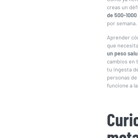
creas un déf
de 500-1000 
por semana.
Aprender cóm
que necesita
un peso sal
cambios en t
tu ingesta d
personas de 
funcione a l
Curi
meta